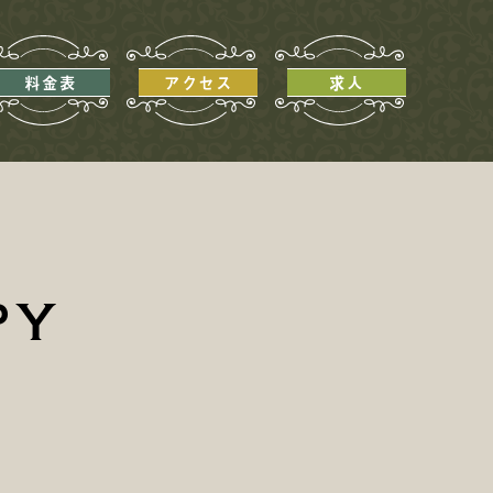
料金表
アクセス
求人
py