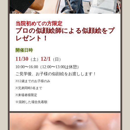
当院初めての方限定
プロの似顔絵師による
似顔絵をプ
レゼント！
開催日時
11/30
12/1
（土）
（日）
10:00〜16:00（12:00〜13:00は休憩）
ご見学後、お子様の似顔絵をお渡しします！
※12歳までのお子様のみ
※兄弟同時3名まで
※来場者様限定
※混雑した場合先着順