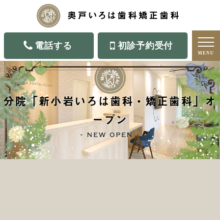
電話する
初診予約受付
MENU
分院「新小岩いろは歯科・矯正歯科」オ
ープン
new open