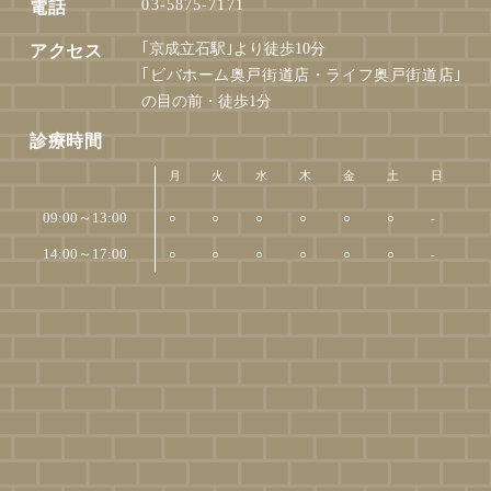
03-5875-7171
電話
｢京成立石駅｣より徒歩10分
アクセス
｢ビバホーム奥戸街道店・ライフ奥戸街道店｣
の目の前・徒歩1分
診療時間
月
火
水
木
金
土
日
09:00～13:00
○
○
○
○
○
○
-
14:00～17:00
○
○
○
○
○
○
-