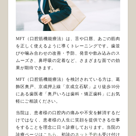
MFT（口腔筋機能療法）は、舌や口唇、あごの筋肉
を正しく使えるように導くトレーニングです。歯並
びや噛み合わせの改善・予防、発音や飲み込みのス
ムーズさ、鼻呼吸の定着など、さまざまな面での効
果が期待できます。
MFT（口腔筋機能療法）を検討されている方は、葛
飾区奥戸、京成押上線「京成立石駅」より徒歩10分
にある歯医者「奥戸いろは歯科・矯正歯科」にお気
軽にご相談ください。
当院は、患者様の口腔内の痛みや不安を解消するだ
けではなく、患者様の人生に笑顔を提供できる仕事
をすることを理念に日々診療しております。
当院の
診療ページは
こちら
、初診の
ネット予約
も受け付け