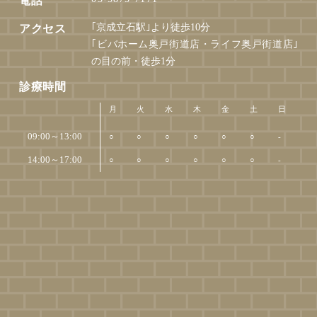
電話
｢京成立石駅｣より徒歩10分
アクセス
｢ビバホーム奥戸街道店・ライフ奥戸街道店｣
の目の前・徒歩1分
診療時間
月
火
水
木
金
土
日
09:00～13:00
○
○
○
○
○
○
-
14:00～17:00
○
○
○
○
○
○
-