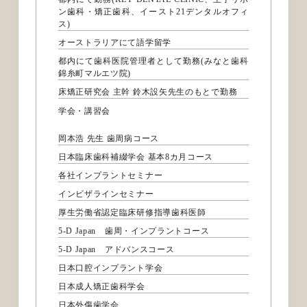
ン歯科・矯正歯科、イースト21デンタルオフィ
ス)
オーストラリアにて語学留学
都内にて歯科医院管理者として勤務(みなと歯科
錦糸町マルエツ院)
床矯正研究会 主幹 鈴木設矢先生のもとで勤務
学会・講習会
岡本浩 先生 歯周病コース
日本臨床歯科補綴学会 基本8カ月コース
各社インプラントセミナー
インビザラインセミナー
厚生労働省認定臨床研修指導歯科医師
5-D Japan 歯周・インプラントコース
5-D Japan アドバンスコース
日本口腔インプラント学会
日本成人矯正歯科学会
日本外傷歯学会