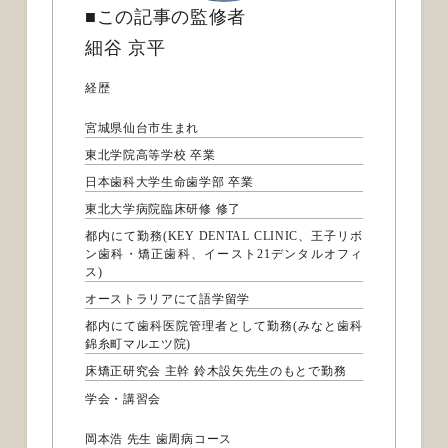
■この記事の監修者
細谷 京平
経歴
宮城県仙台市生まれ
東北学院高等学校 卒業
日本歯科大学生命歯学部 卒業
東北大学病院臨床研修 修了
都内にて勤務(KEY DENTAL CLINIC、王子リボ
ン歯科・矯正歯科、イースト21デンタルオフィ
ス)
オーストラリアにて語学留学
都内にて歯科医院管理者として勤務(みなと歯科
錦糸町マルエツ院)
床矯正研究会 主幹 鈴木設矢先生のもとで勤務
学会・講習会
岡本浩 先生 歯周病コース