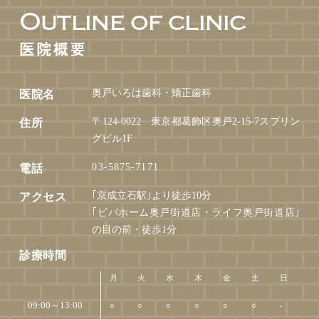
Outline of clinic
医院概要
奥戸いろは歯科・矯正歯科
医院名
〒124-0022 東京都葛飾区奥戸2-15-7スプリン
住所
グビル1F
03-5875-7171
電話
｢京成立石駅｣より徒歩10分
アクセス
｢ビバホーム奥戸街道店・ライフ奥戸街道店｣
の目の前・徒歩1分
診療時間
月
火
水
木
金
土
日
09:00～13:00
○
○
○
○
○
○
-