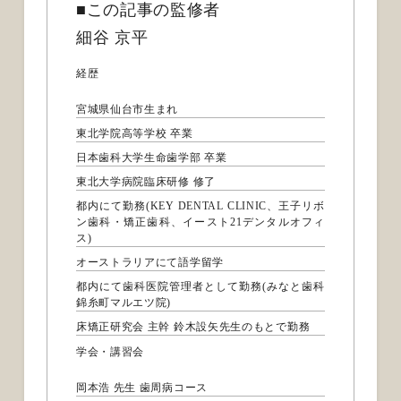
■この記事の監修者
細谷 京平
経歴
宮城県仙台市生まれ
東北学院高等学校 卒業
日本歯科大学生命歯学部 卒業
東北大学病院臨床研修 修了
都内にて勤務(KEY DENTAL CLINIC、王子リボ
ン歯科・矯正歯科、イースト21デンタルオフィ
ス)
オーストラリアにて語学留学
都内にて歯科医院管理者として勤務(みなと歯科
錦糸町マルエツ院)
床矯正研究会 主幹 鈴木設矢先生のもとで勤務
学会・講習会
岡本浩 先生 歯周病コース