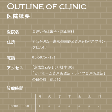
Outline of clinic
医院概要
奥戸いろは歯科・矯正歯科
医院名
〒124-0022 東京都葛飾区奥戸2-15-7スプリン
住所
グビル1F
03-5875-7171
電話
｢京成立石駅｣より徒歩10分
アクセス
｢ビバホーム奥戸街道店・ライフ奥戸街道店｣
の目の前・徒歩1分
診療時間
月
火
水
木
金
土
日
09:00～13:00
○
○
○
○
○
○
-