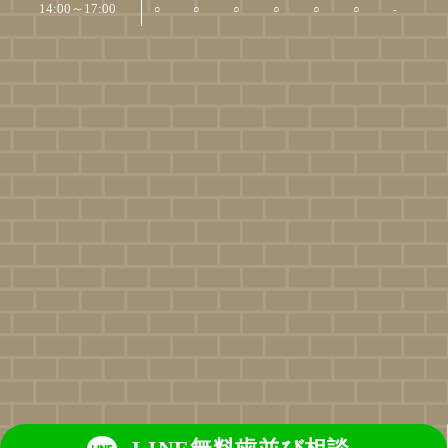
14:00～17:00
○
○
○
○
○
○
-
© Iroha Dental Clinic